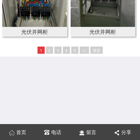
光伏并网柜
光伏并网柜
1
2
3
4
5
>>
尾页
首页
电话
留言
分享