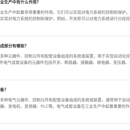
业生产中有什么作用？
业生产中起着非常重要的作用，它们可以实现对电力系统的控制和保护，
实现对电力系统的控制和保护。例如，开关柜可以对电力系统进行分段控
成部分有哪些？
多种元器件、控制元件和配套设备组成的系统或装置，用于实现自动化控
器件电气成套设备的元器件包括开关、断路器、接触器、继电器、变压器
备？
多种电气元器件、控制元件和配套设备组成的系统或装置，通常用于自动
器、发电机、变频器、PLC等。电气成套设备在工业生产中起着重要的