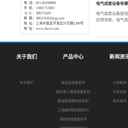
电 话：021-69168898
电气成套设备有哪
手 机：13801715881
Q Q ：386374203
电气成套设备是指
邮 箱：386374203@qq.com
应用场景，电气成
地 址：上海市嘉定开发区兴文路1399号
网 址：www.chccct.com
关于我们
产品中心
新闻资
关于我们
高低压成套系列
公司新闻
低压类三箱类成套系列
行业动态
钣金配电箱壳体系列
技术资讯
工地临时防雨箱系列
消防机械装置系列