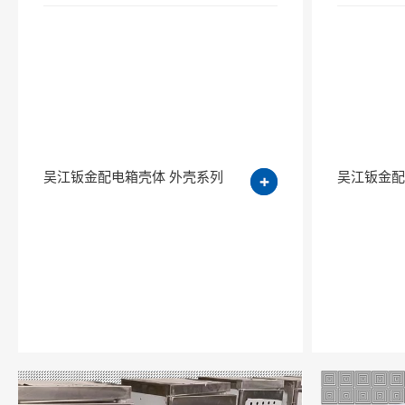
吴江钣金配电箱壳体 外壳系列
吴江钣金配