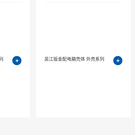
列
吴江钣金配电箱壳体 外壳系列