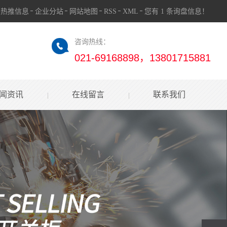
热推信息
企业分站
网站地图
RSS
XML
您有
1
条询盘信息！
咨询热线：
021-69168898，13801715881
闻资讯
在线留言
联系我们