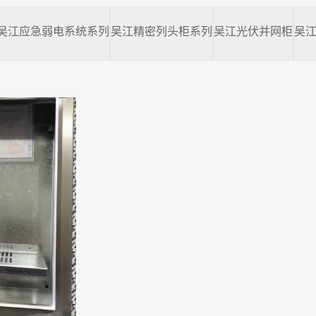
吴江应急弱电系统系列
吴江精密列头柜系列
吴江光伏并网柜
吴江