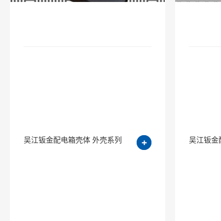
吴江钣金配电箱壳体 外壳系列
吴江钣金