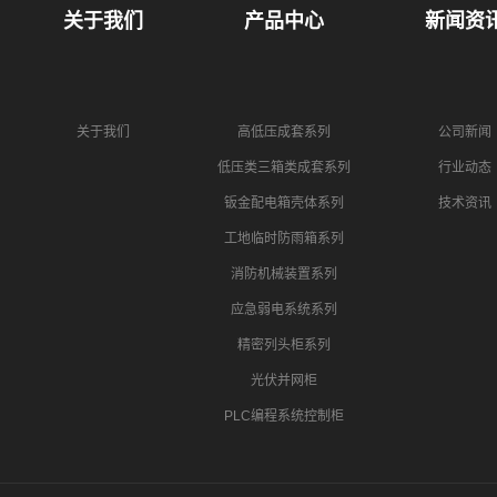
关于我们
产品中心
新闻资
关于我们
高低压成套系列
公司新闻
低压类三箱类成套系列
行业动态
钣金配电箱壳体系列
技术资讯
工地临时防雨箱系列
消防机械装置系列
应急弱电系统系列
精密列头柜系列
光伏并网柜
PLC编程系统控制柜