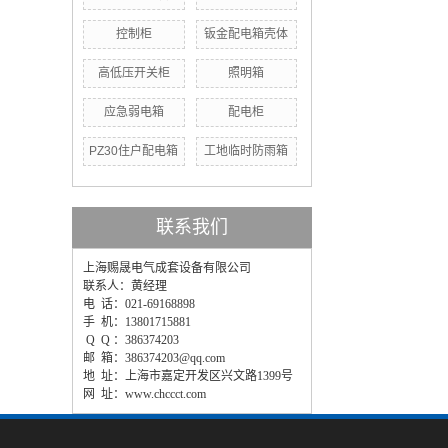
控制柜
钣金配电箱壳体
高低压开关柜
照明箱
应急弱电箱
配电柜
PZ30住户配电箱
工地临时防雨箱
联系我们
上海赐晟电气成套设备有限公司
联系人：黄经理
电 话：021-69168898
手 机：13801715881
Q Q ：386374203
邮 箱：386374203@qq.com
地 址：上海市嘉定开发区兴文路1399号
网 址：www.chccct.com