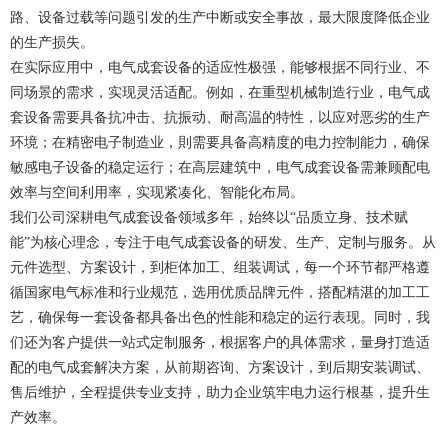
路、设备过载等问题引发的生产中断或安全事故，最大限度降低企业
的生产损失。
在实际应用中，电气成套设备的适应性极强，能够根据不同行业、不
同场景的需求，实现灵活适配。例如，在重型机械制造行业，电气成
套设备需要具备抗冲击、抗振动、耐高温的特性，以应对恶劣的生产
环境；在精密电子制造业，則需要具备高精度的电力控制能力，确保
敏感电子设备的稳定运行；在高层建筑中，电气成套设备需兼顾配电
效率与空间利用率，实现紧凑化、智能化布局。
我们公司深耕电气成套设备领域多年，始终以“品质立身、技术赋
能”为核心理念，专注于电气成套设备的研发、生产、定制与服务。从
元件选型、方案设计，到柜体加工、组装调试，每一个环节都严格遵
循国家电气标准和行业规范，选用优质品牌元件，搭配精湛的加工工
艺，确保每一套设备都具备出色的性能和稳定的运行表现。同时，我
们还为客户提供一站式定制服务，根据客户的具体需求，量身打造适
配的电气成套解决方案，从前期咨询、方案设计，到后期安装调试、
售后维护，全程提供专业支持，助力企业筑牢电力运行根基，提升生
产效率。