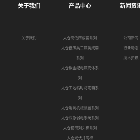
关于我们
产品中心
新闻资
关于我们
太仓高低压成套系列
公司新闻
太仓低压类三箱类成套
行业动态
系列
技术资讯
太仓钣金配电箱壳体系
列
太仓工地临时防雨箱系
列
太仓消防机械装置系列
太仓应急弱电系统系列
太仓精密列头柜系列
太仓光伏并网柜