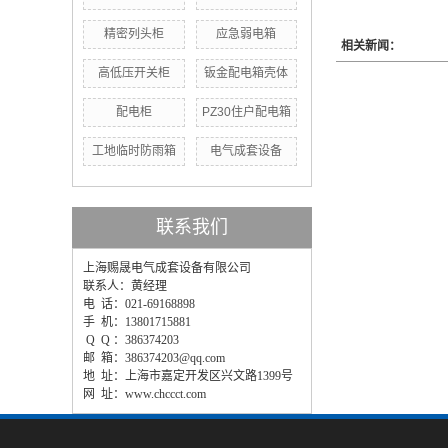
精密列头柜
应急弱电箱
相关新闻：
高低压开关柜
钣金配电箱壳体
配电柜
PZ30住户配电箱
工地临时防雨箱
电气成套设备
联系我们
上海赐晟电气成套设备有限公司
联系人：黄经理
电 话：021-69168898
手 机：13801715881
Q Q ：386374203
邮 箱：386374203@qq.com
地 址：上海市嘉定开发区兴文路1399号
网 址：www.chccct.com