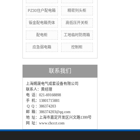
PZ30住户配电箱
精密列头柜
钣金配电箱壳体
高低压开关柜
配电柜
工地临时防雨箱
应急弱电箱
控制柜
联系我们
上海赐晟电气成套设备有限公司
联系人：黄经理
电 话：021-69168898
手 机：13801715881
Q Q ：386374203
邮 箱：386374203@qq.com
地 址：上海市嘉定开发区兴文路1399号
网 址：www.chccct.com