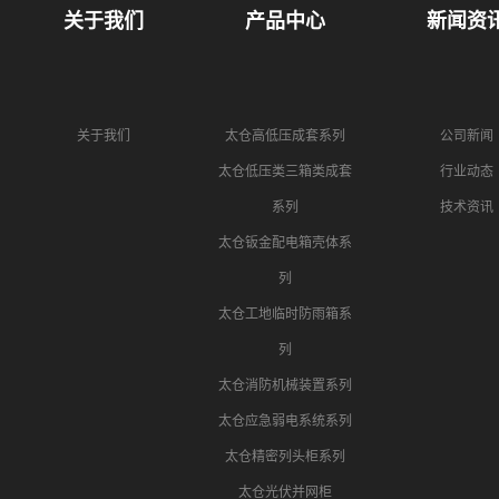
关于我们
产品中心
新闻资
关于我们
太仓高低压成套系列
公司新闻
太仓低压类三箱类成套
行业动态
系列
技术资讯
太仓钣金配电箱壳体系
列
太仓工地临时防雨箱系
列
太仓消防机械装置系列
太仓应急弱电系统系列
太仓精密列头柜系列
太仓光伏并网柜